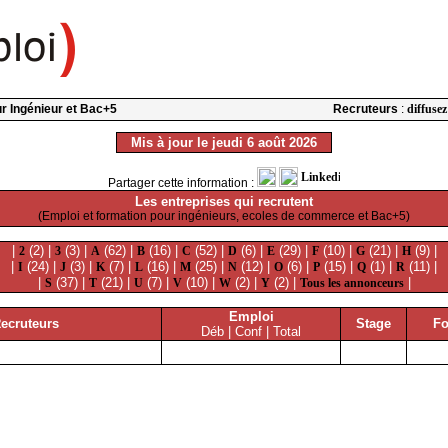
our Ingénieur et Bac+5
Recruteurs
:
diffusez
Mis à jour le jeudi 6 août 2026
Partager cette information :
Les entreprises qui recrutent
(Emploi et formation pour ingénieurs, ecoles de commerce et Bac+5)
|
(2) |
(3) |
(62) |
(16) |
(52) |
(6) |
(29) |
(10) |
(21) |
(9) |
2
3
A
B
C
D
E
F
G
H
|
(24) |
(3) |
(7) |
(16) |
(25) |
(12) |
(6) |
(15) |
(1) |
(11) |
I
J
K
L
M
N
O
P
Q
R
|
(37) |
(21) |
(7) |
(10) |
(2) |
(2) |
|
S
T
U
V
W
Y
Tous les annonceurs
Emploi
ecruteurs
Stage
Fo
Déb | Conf | Total