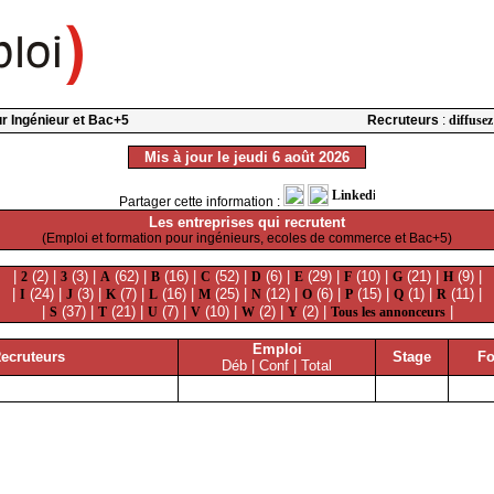
our Ingénieur et Bac+5
Recruteurs
:
diffusez
Mis à jour le jeudi 6 août 2026
Partager cette information :
Les entreprises qui recrutent
(Emploi et formation pour ingénieurs, ecoles de commerce et Bac+5)
|
(2) |
(3) |
(62) |
(16) |
(52) |
(6) |
(29) |
(10) |
(21) |
(9) |
2
3
A
B
C
D
E
F
G
H
|
(24) |
(3) |
(7) |
(16) |
(25) |
(12) |
(6) |
(15) |
(1) |
(11) |
I
J
K
L
M
N
O
P
Q
R
|
(37) |
(21) |
(7) |
(10) |
(2) |
(2) |
|
S
T
U
V
W
Y
Tous les annonceurs
Emploi
ecruteurs
Stage
Fo
Déb | Conf | Total