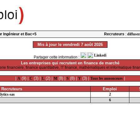
our Ingénieur et Bac+5
Recruteurs
:
diffusez
Mis à jour le vendredi 7 août 2026
Partager cette information :
Les entreprises qui recrutent en finance de marché
erie financière, finance quantitative, IT finance, mathématiques et informatique fina
|
(9) |
(3) |
(2) |
(8) |
(8) |
(3) |
|
A
C
L
M
S
Y
Tous les annonceurs
 Recruteurs
Emploi
ytics-sas
2
6