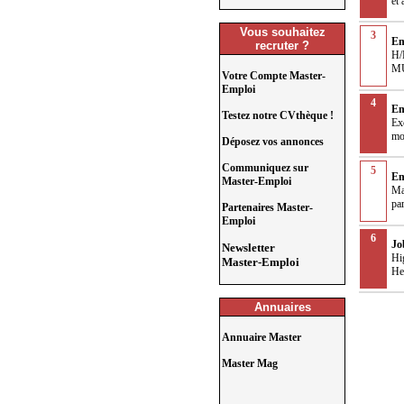
et
Vous souhaitez
3
Em
recruter ?
H/
MU
Votre Compte Master-
Emploi
4
Em
Testez notre CVthèque !
Ex
mod
Déposez vos annonces
Communiquez sur
5
E
Master-Emploi
Ma
par
Partenaires Master-
Emploi
6
Jo
Newsletter
Hi
Master-Emploi
He
Annuaires
Annuaire Master
Master Mag