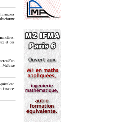
 financiers
plateforme
nancières.
aux et des
erce/d'un
. Maîtrise
quivalent.
n finance: