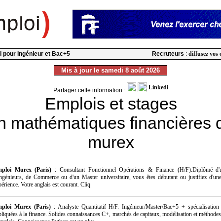
oi pour Ingénieur et Bac+5
Recruteurs
:
diffusez vos 
Mis à jour le samedi 8 août 2026
Partager cette information :
Emplois et stages
n mathématiques financières 
murex
ploi Murex (Paris)
: Consultant Fonctionnel Opérations & Finance (H/F).Diplômé d'
Ingénieurs, de Commerce ou d'un Master universitaire, vous êtes débutant ou justifiez d'un
érience. Votre anglais est courant. Cliq
ploi Murex (Paris)
: Analyste Quantitatif H/F. Ingénieur/Master/Bac+5 + spécialisatio
pliquées à la finance. Solides connaissances C+, marchés de capitaux, modélisation et méthodes