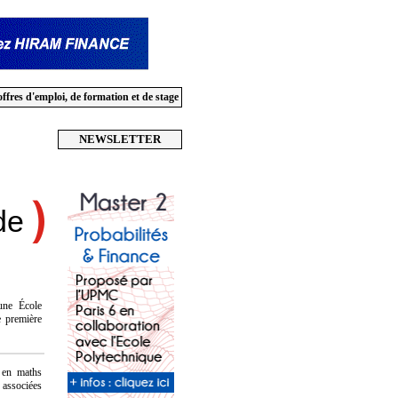
offres d'emploi, de formation et de stage
NEWSLETTER
de
une École
e première
n en maths
 associées