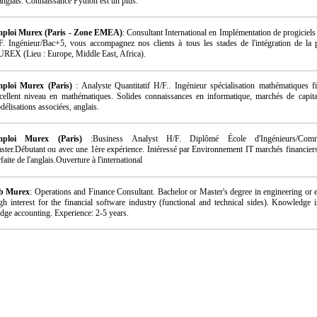
 anglais. Connaissance Python est un plus.
ploi Murex (Paris - Zone EMEA)
: Consultant International en Implémentation de progiciels
F. Ingénieur/Bac+5, vous accompagnez nos clients à tous les stades de l'intégration de la 
REX (Lieu : Europe, Middle East, Africa).
ploi Murex (Paris)
: Analyste Quantitatif H/F.. Ingénieur spécialisation mathématiques fi
cellent niveau en mathématiques. Solides connaissances en informatique, marchés de capit
élisations associées, anglais.
mploi Murex (Paris)
:Business Analyst H/F. Diplômé École d'Ingénieurs/Comm
ster.Débutant ou avec une 1ère expérience. Intéressé par Environnement IT marchés financiers
faite de l'anglais.Ouverture à l'international
b Murex
: Operations and Finance Consultant. Bachelor or Master's degree in engineering or e
gh interest for the financial software industry (functional and technical sides). Knowledge i
dge accounting. Experience: 2-5 years.