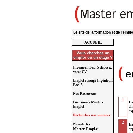
Le site de la formation et de l'empl
ACCUEIL
Vous cherchez un
emploi ou un stage ?
Ingénieur, Bac+5 déposez
e
votre CV
Emploi et stage Ingénieur,
Bac+5
Nos Recruteurs
1
Partenaires Master-
Em
Emploi
d'
exp
Recherchez une annonce
2
Newsletter
Em
Master-Emploi
ap