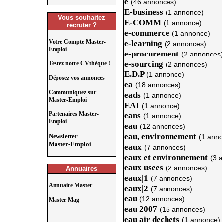
e
(46 annonces)
E-business
(1 annonce)
Vous souhaitez
E-COMM
(1 annonce)
recruter ?
e-commerce
(1 annonce)
Votre Compte Master-
e-learning
(2 annonces)
Emploi
e-procurement
(2 annonces
e-sourcing
Testez notre CVthèque !
(2 annonces)
E.D.P
(1 annonce)
Déposez vos annonces
ea
(18 annonces)
Communiquez sur
eads
(1 annonce)
Master-Emploi
EAI
(1 annonce)
Partenaires Master-
eans
(1 annonce)
Emploi
eau
(12 annonces)
eau, environnement
Newsletter
(1 ann
Master-Emploi
eaux
(7 annonces)
eaux et environnement
(3 
eaux usees
(2 annonces)
Annuaires
eaux|1
(7 annonces)
Annuaire Master
eaux|2
(7 annonces)
eau
(12 annonces)
Master Mag
eau 2007
(15 annonces)
eau air dechets
(1 annonce)