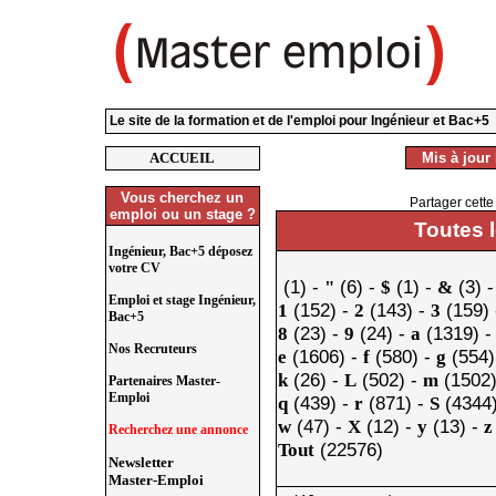
Le site de la formation et de l'emploi pour Ingénieur et Bac+5
ACCUEIL
Mis à jour 
Vous cherchez un
Partager cette
emploi ou un stage ?
Toutes 
Ingénieur, Bac+5 déposez
votre CV
(1) -
(6) -
(1) -
(3) 
"
$
&
Emploi et stage Ingénieur,
(152) -
(143) -
(159)
1
2
3
Bac+5
(23) -
(24) -
(1319) 
8
9
a
Nos Recruteurs
(1606) -
(580) -
(554)
e
f
g
(26) -
(502) -
(1502)
k
L
m
Partenaires Master-
Emploi
(439) -
(871) -
(4344
q
r
S
(47) -
(12) -
(13) -
w
X
y
z
Recherchez une annonce
(22576)
Tout
Newsletter
Master-Emploi