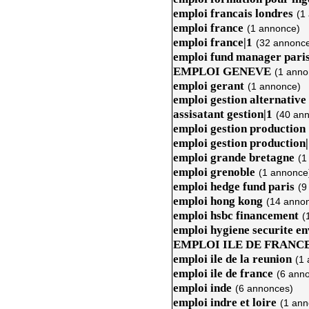
emploi francais londres
(1
emploi france
(1 annonce)
emploi france|1
(32 annonc
emploi fund manager pari
EMPLOI GENEVE
(1 anno
emploi gerant
(1 annonce)
emploi gestion alternative
assisatant gestion|1
(40 an
emploi gestion production
emploi gestion production|
emploi grande bretagne
(1
emploi grenoble
(1 annonce
emploi hedge fund paris
(9
emploi hong kong
(14 anno
emploi hsbc financement
(
emploi hygiene securite e
EMPLOI ILE DE FRANC
emploi ile de la reunion
(1
emploi ile de france
(6 ann
emploi inde
(6 annonces)
emploi indre et loire
(1 ann