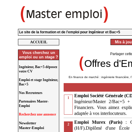
Le site de la formation et de l'emploi pour Ingénieur et Bac+5
ACCUEIL
Mis à jour
Vous cherchez un
Partager cett
emploi ou un stage ?
Offres d'E
Ingénieur, Bac+5 déposez
votre CV
En finance de marché : ingénierie financière, I
Emploi et stage Ingénieur,
Bac+5
Nos Recruteurs
Emploi Société Générale (CD
1
Ingénieur/Master 2/Bac+5 + 
Partenaires Master-
Emploi
Financiers. Vous aimez expl
adaptée à vos interlocuteurs.
Recherchez une annonce
Emploi Murex (Paris)
: 
Newsletter
2
(H/F).Diplômé d'une École
Master-Emploi