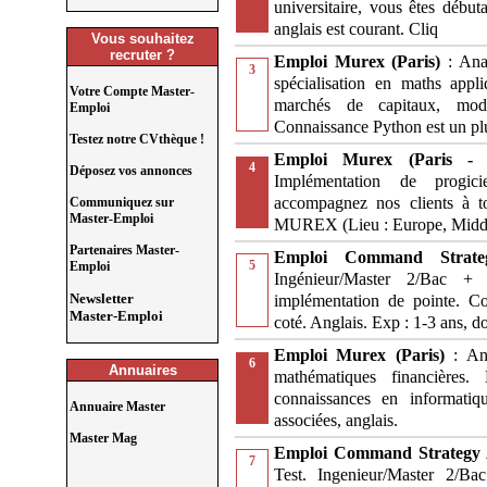
universitaire, vous êtes début
anglais est courant. Cliq
Vous souhaitez
recruter ?
Emploi Murex (Paris)
: Ana
3
spécialisation en maths appl
Votre Compte Master-
marchés de capitaux, modé
Emploi
Connaissance Python est un pl
Testez notre CVthèque !
Emploi Murex (Paris 
4
Déposez vos annonces
Implémentation de progici
accompagnez nos clients à to
Communiquez sur
Master-Emploi
MUREX (Lieu : Europe, Middle
Partenaires Master-
Emploi Command Strat
5
Emploi
Ingénieur/Master 2/Bac + 
Newsletter
implémentation de pointe. C
Master-Emploi
coté. Anglais. Exp : 1-3 ans, d
Emploi Murex (Paris)
: An
6
Annuaires
mathématiques financières.
connaissances en informatiq
Annuaire Master
associées, anglais.
Master Mag
Emploi Command Strategy
7
Test. Ingenieur/Master 2/Ba