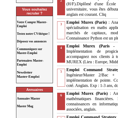
2
(H/F).Diplômé d'une École
universitaire, vous êtes début
Vous souhaitez
recruter ?
anglais est courant. Cliq
Emploi Murex (Paris)
: Ana
Votre Compte Master-
3
Emploi
spécialisation en maths appl
marchés de capitaux, modé
Testez notre CVthèque !
Connaissance Python est un pl
Déposez vos annonces
Emploi Murex (Paris 
4
Communiquez sur
Implémentation de progici
Master-Emploi
accompagnez nos clients à to
Partenaires Master-
MUREX (Lieu : Europe, Middle
Emploi
Emploi Command Strat
5
Newsletter
Ingénieur/Master 2/Bac + 
Master-Emploi
implémentation de pointe. C
coté. Anglais. Exp : 1-3 ans, d
Annuaires
Emploi Murex (Paris)
: An
6
mathématiques financières.
Annuaire Master
connaissances en informatiq
Master Mag
associées, anglais.
Emploi Command Strategy