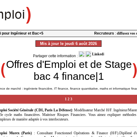
oi pour Ingénieur et Bac+5
Recruteurs
:
diffusez vos 
Mis à jour le jeudi 6 août 2026
Partager cette information :
Offres d'Emploi et de Stage
bac 4 finance|1
nce de marché : ingénierie financière, IT finance, finance quantitative, maths et informatique fina
1
2
3
ploi Société Générale (CDI, Paris La Défense)
: Modélisateur Marché H/F. Ingénieur/Mast
3e cycle maths financières. Maitriser Risques Financiers. Vous aimez expliquer méthodes
mplexes de manière adaptée à vos interlocuteurs.
ploi Murex (Paris)
: Consultant Fonctionnel Opérations & Finance (H/F).Diplômé d'