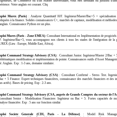
Ingénieurs, de Commerce ou d'un Master universitaire, vous êtes débutant ou justifiez d'un
érience. Votre anglais est courant. Cliq
ploi Murex (Paris)
: Analyste Quantitatif H/F. Ingénieur/Master/Bac+5 + spécialisatio
pliquées à la finance. Solides connaissances C+, marchés de capitaux, modélisation et méthodes
 anglais. Connaissance Python est un plus.
ploi Murex (Paris - Zone EMEA)
: Consultant International en Implémentation de progiciels
F. Ingénieur/Bac+5, vous accompagnez nos clients à tous les stades de l'intégration de la 
REX (Lieu : Europe, Middle East, Africa).
ploi Command Strategy Advisory (CSA)
: Consultant Junior. Ingénieur/Master 2/Bac + 
oblématiques modélisation et implémentation de pointe. Connaissances outils d'Asset Managem
é. Anglais. Exp : 1-3 ans, domaine similaire.
ploi Command Strategy Advisory (CSA)
: Consultant Confirmé - Stress Test. Ingeni
Bac + 5 Finance. Expert techniques financières, connaissance des marchés financiers et des i
us actifs). Bases de pricing. Exp : 2-3 ans.
ploi Command Strategy Advisory (CSA, auprès de Grands Comptes du secteur de l'A
Consultant Senior - Modelisation Financiere. Ingénieur ou Bac + 5. Fortes capacités de mo
nalyse financière. Exp : 5 ans sur fonction similai
ploi Societe Generale (CDI, Paris - La Défense)
: Model Risk Manage