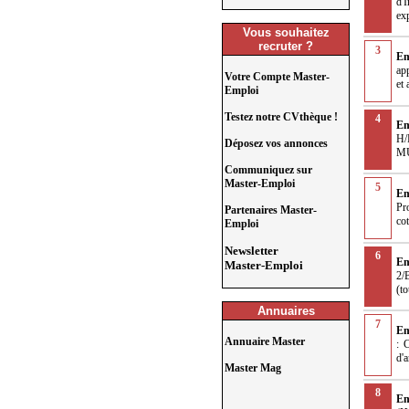
d'
exp
Vous souhaitez
recruter ?
3
Em
ap
Votre Compte Master-
et
Emploi
Testez notre CVthèque !
4
Em
H/
Déposez vos annonces
MU
Communiquez sur
Master-Emploi
5
Em
Pr
Partenaires Master-
cot
Emploi
Newsletter
6
Em
Master-Emploi
2/
(to
Annuaires
7
Em
Annuaire Master
: 
d'a
Master Mag
8
Em