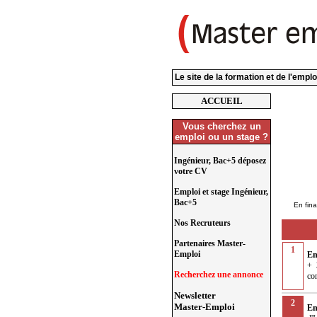
Le site de la formation et de l'empl
ACCUEIL
Vous cherchez un
emploi ou un stage ?
Ingénieur, Bac+5 déposez
votre CV
Emploi et stage Ingénieur,
Bac+5
En fina
Nos Recruteurs
Partenaires Master-
1
Emploi
Em
+ 
Recherchez une annonce
co
Newsletter
2
Master-Emploi
Em