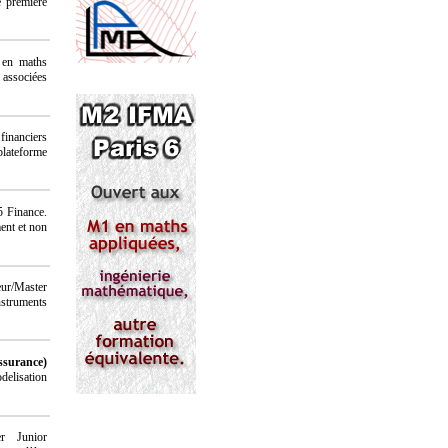
e première
n en maths
 associées
 financiers
plateforme
5 Finance.
ent et non
eur/Master
nstruments
ssurance)
delisation
r Junior