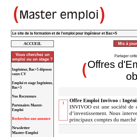
Le site de la formation et de l'emploi pour Ingénieur et Bac+5
ACCUEIL
Mis à jour
Vous cherchez un
Partager cett
emploi ou un stage ?
Offres d'E
Ingénieur, Bac+5 déposez
ob
votre CV
Emploi et stage Ingénieur,
Bac+5
Nos Recruteurs
Offre Emploi Invivoo : Ingén
1
Partenaires Master-
INVIVOO est une société de c
Emploi
d’investissement. Nous interv
Recherchez une annonce
principaux comptes du marché
Newsletter
Master-Emploi