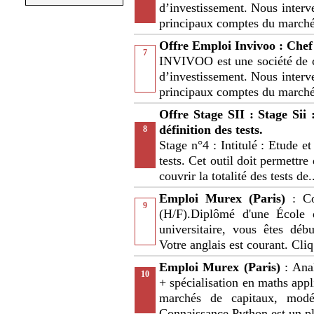
d’investissement. Nous interv
principaux comptes du marc
Offre Emploi Invivoo : Chef 
7
INVIVOO est une société de c
d’investissement. Nous interv
principaux comptes du marc
Offre Stage SII : Stage Sii 
définition des tests.
8
Stage n°4 : Intitulé : Etude et 
tests. Cet outil doit permettre
couvrir la totalité des tests de.
Emploi Murex (Paris)
: C
9
(H/F).Diplômé d'une École 
universitaire, vous êtes déb
Votre anglais est courant. Cliq
Emploi Murex (Paris)
: Ana
10
+ spécialisation en maths appl
marchés de capitaux, modél
Connaissance Python est un pl