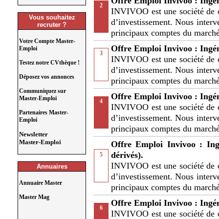
Offre Emploi Invivoo : Ingé
2
INVIVOO est une société de c
Vous souhaitez
d’investissement. Nous interv
recruter ?
principaux comptes du marc
Votre Compte Master-
Offre Emploi Invivoo : Ingé
Emploi
3
INVIVOO est une société de c
Testez notre CVthèque !
d’investissement. Nous interv
Déposez vos annonces
principaux comptes du marc
Communiquez sur
Offre Emploi Invivoo : Ingé
Master-Emploi
4
INVIVOO est une société de c
Partenaires Master-
d’investissement. Nous interv
Emploi
principaux comptes du marc
Newsletter
Master-Emploi
Offre Emploi Invivoo : Ing
dérivés).
5
INVIVOO est une société de c
Annuaires
d’investissement. Nous interv
Annuaire Master
principaux comptes du marc
Master Mag
Offre Emploi Invivoo : Ingé
6
INVIVOO est une société de c