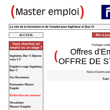
Le site de la formation et de l'emploi pour Ingénieur et Bac+5
ACCUEIL
Mis à jour
Vous cherchez un
Partager cett
emploi ou un stage ?
Offres d'E
Ingénieur, Bac+5 déposez
OFFRE DE 
votre CV
Emploi et stage Ingénieur,
Bac+5
Nous n'avons pas 
Nos Recruteurs
Faire
Partenaires Master-
Emploi
Recherchez une annonce
Newsletter
Master-Emploi