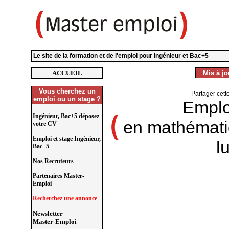
Le site de la formation et de l'emploi pour Ingénieur et Bac+5
ACCUEIL
Mis à jou
Vous cherchez un
Partager cett
emploi ou un stage ?
Emplo
Ingénieur, Bac+5 déposez
en mathémati
votre CV
Emploi et stage Ingénieur,
l
Bac+5
Nos Recruteurs
Partenaires Master-
Emploi
Recherchez une annonce
Newsletter
Master-Emploi